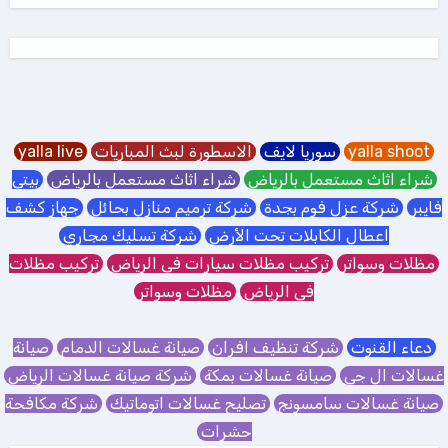
yalla shoot
سوريا لايف
الاسطورة لبث المباريات
yalla live
شراء اثاث مستعمل بالرياض
شراء اثاث مستعمل بالرياض
بيتي
فايبر
شركة عزل فوم بجدة
شركة ترميم منازل بحائل
جهاز كشف
اعطال الكابلات تحت الأرض
شركة تسليك مجاري
مظلات وسواتر
تركيب مظلات سيارات في الرياض
تركيب مظلات
في الرياض
مظلات وسواتر
دعاء القنوت
شركة تنظيف افران
صيانة غسالات الدمام
صيانة
غسالات ال جي
صيانة غسالات بمكة
شركة صيانة غسالات الرياض
صيانة غسالات سامسونج
تصليح غسالات اتوماتيك
شركة مكافحة
حشرات