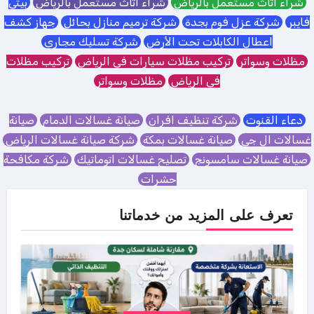
شراء اثاث مستعمل بالرياض
شراء اثاث مستعمل بالرياض
بيتي
فايبر
شركة عزل فوم بجدة
شركة ترميم منازل بحائل
جهاز كشف
اعطال الكابلات تحت الأرض
شركة تسليك مجاري
مظلات وسواتر
تركيب مظلات سيارات في الرياض
تركيب مظلات
في الرياض
مظلات وسواتر
دعاء القنوت
شركة تنظيف افران
صيانة غسالات الدمام
صيانة
غسالات ال جي
صيانة غسالات بمكة
شركة صيانة غسالات الرياض
صيانة غسالات سامسونج
تصليح غسالات اتوماتيك
شركة مكافحة
حشرات
تعرف على المزيد من خدماتنا