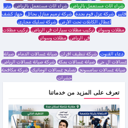
شراء اثاث مستعمل بالرياض
شراء اثاث مستعمل بالرياض
بيتي
فايبر
شركة عزل فوم بجدة
شركة ترميم منازل بحائل
جهاز كشف
اعطال الكابلات تحت الأرض
شركة تسليك مجاري
مظلات وسواتر
تركيب مظلات سيارات في الرياض
تركيب مظلات
في الرياض
مظلات وسواتر
دعاء القنوت
شركة تنظيف افران
صيانة غسالات الدمام
صيانة
غسالات ال جي
صيانة غسالات بمكة
شركة صيانة غسالات الرياض
صيانة غسالات سامسونج
تصليح غسالات اتوماتيك
شركة مكافحة
حشرات
تعرف على المزيد من خدماتنا