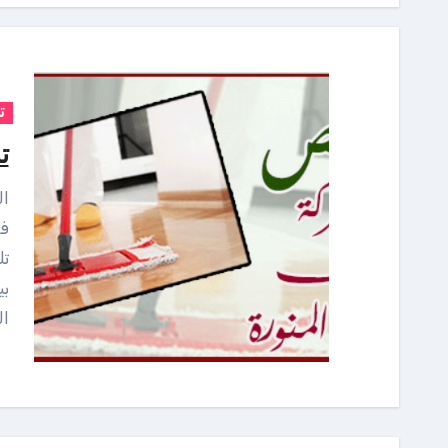
ت
ت
المشرق لا داعى للقيام بمهام التنظيف بمفردك من الان
فم
ت
بي
ا