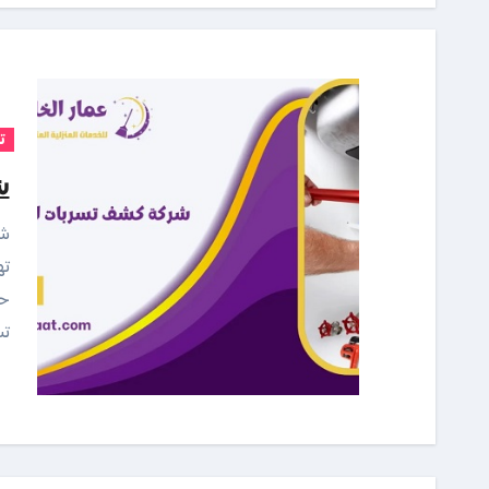
ت
ش
شركتنا هي شركة كشف تسربات المي
ته
حي
تس