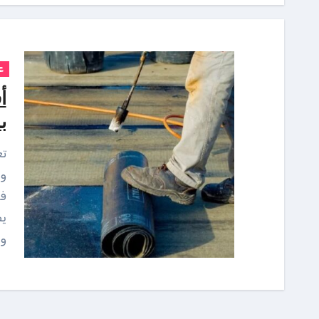
ع
أ
با
تعتبر عملية عزل الأسطح من الخطوات الأساسية
وا
فع
يص
وا