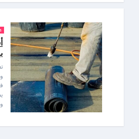
ع
أ
با
تعتبر عملية عزل الأسطح من الخطوات الأساسية
وا
فع
يص
وا