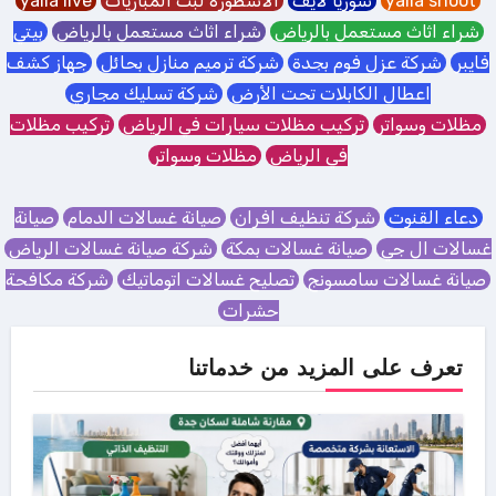
yalla shoot
سوريا لايف
الاسطورة لبث المباريات
yalla live
شراء اثاث مستعمل بالرياض
شراء اثاث مستعمل بالرياض
بيتي
فايبر
شركة عزل فوم بجدة
شركة ترميم منازل بحائل
جهاز كشف
اعطال الكابلات تحت الأرض
شركة تسليك مجاري
مظلات وسواتر
تركيب مظلات سيارات في الرياض
تركيب مظلات
في الرياض
مظلات وسواتر
دعاء القنوت
شركة تنظيف افران
صيانة غسالات الدمام
صيانة
غسالات ال جي
صيانة غسالات بمكة
شركة صيانة غسالات الرياض
صيانة غسالات سامسونج
تصليح غسالات اتوماتيك
شركة مكافحة
حشرات
تعرف على المزيد من خدماتنا