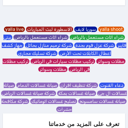
yalla shoot
سوريا لايف
الاسطورة لبث المباريات
yalla live
شراء اثاث مستعمل بالرياض
شراء اثاث مستعمل بالرياض
بيتي
فايبر
شركة عزل فوم بجدة
شركة ترميم منازل بحائل
جهاز كشف
اعطال الكابلات تحت الأرض
شركة تسليك مجاري
مظلات وسواتر
تركيب مظلات سيارات في الرياض
تركيب مظلات
في الرياض
مظلات وسواتر
دعاء القنوت
شركة تنظيف افران
صيانة غسالات الدمام
صيانة
غسالات ال جي
صيانة غسالات بمكة
شركة صيانة غسالات الرياض
صيانة غسالات سامسونج
تصليح غسالات اتوماتيك
شركة مكافحة
حشرات
تعرف على المزيد من خدماتنا