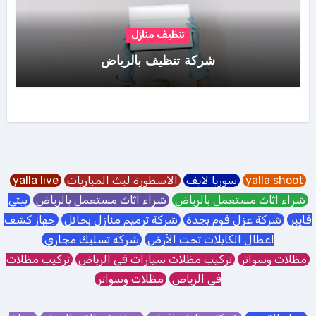
تنظيف منازل
شركة تنظيف بالرياض
yalla shoot
سوريا لايف
الاسطورة لبث المباريات
yalla live
شراء اثاث مستعمل بالرياض
شراء اثاث مستعمل بالرياض
بيتي
فايبر
شركة عزل فوم بجدة
شركة ترميم منازل بحائل
جهاز كشف
اعطال الكابلات تحت الأرض
شركة تسليك مجاري
مظلات وسواتر
تركيب مظلات سيارات في الرياض
تركيب مظلات
في الرياض
مظلات وسواتر