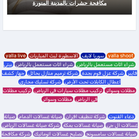
مكافحة حشرات بالمدينة المنورة
yalla shoot
سوريا لايف
الاسطورة لبث المباريات
yalla live
شراء اثاث مستعمل بالرياض
شراء اثاث مستعمل بالرياض
بيتي
فايبر
شركة عزل فوم بجدة
شركة ترميم منازل بحائل
جهاز كشف
اعطال الكابلات تحت الأرض
شركة تسليك مجاري
مظلات وسواتر
تركيب مظلات سيارات في الرياض
تركيب مظلات
في الرياض
مظلات وسواتر
دعاء القنوت
شركة تنظيف افران
صيانة غسالات الدمام
صيانة
غسالات ال جي
صيانة غسالات بمكة
شركة صيانة غسالات الرياض
صيانة غسالات سامسونج
تصليح غسالات اتوماتيك
شركة مكافحة