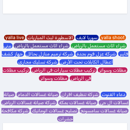
yalla shoot
سوريا لايف
الاسطورة لبث المباريات
yalla live
شراء اثاث مستعمل بالرياض
شراء اثاث مستعمل بالرياض
بيتي
فايبر
شركة عزل فوم بجدة
شركة ترميم منازل بحائل
جهاز كشف
اعطال الكابلات تحت الأرض
شركة تسليك مجاري
مظلات وسواتر
تركيب مظلات سيارات في الرياض
تركيب مظلات
في الرياض
مظلات وسواتر
دعاء القنوت
شركة تنظيف افران
صيانة غسالات الدمام
صيانة
غسالات ال جي
صيانة غسالات بمكة
شركة صيانة غسالات الرياض
صيانة غسالات سامسونج
تصليح غسالات اتوماتيك
شركة مكافحة
حشرات