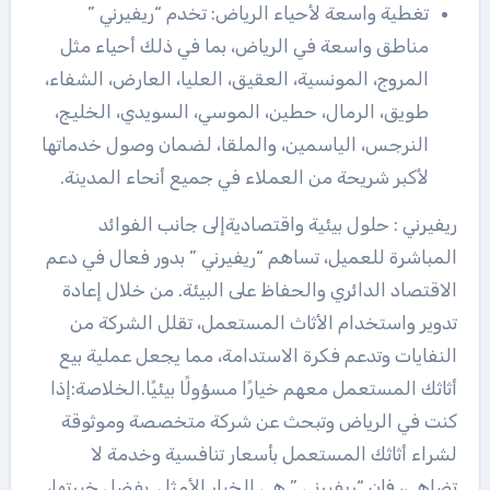
تغطية واسعة لأحياء الرياض: تخدم “ريفيرني ”
مناطق واسعة في الرياض، بما في ذلك أحياء مثل
المروج، المونسية، العقيق، العليا، العارض، الشفاء،
طويق، الرمال، حطين، الموسي، السويدي، الخليج،
النرجس، الياسمين، والملقا، لضمان وصول خدماتها
لأكبر شريحة من العملاء في جميع أنحاء المدينة.
ريفيرني : حلول بيئية واقتصاديةإلى جانب الفوائد
المباشرة للعميل، تساهم “ريفيرني ” بدور فعال في دعم
الاقتصاد الدائري والحفاظ على البيئة. من خلال إعادة
تدوير واستخدام الأثاث المستعمل، تقلل الشركة من
النفايات وتدعم فكرة الاستدامة، مما يجعل عملية بيع
أثاثك المستعمل معهم خيارًا مسؤولًا بيئيًا.الخلاصة:إذا
كنت في الرياض وتبحث عن شركة متخصصة وموثوقة
لشراء أثاثك المستعمل بأسعار تنافسية وخدمة لا
تضاهى، فإن “ريفيرني ” هي الخيار الأمثل. بفضل خبرتها،