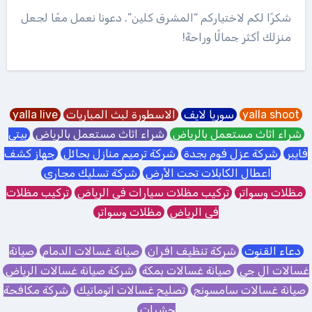
شكرًا لكم لاختياركم “المشرق كلين”. دعونا نعمل معًا لجعل
منزلك أكثر جمالًا وراحةً!
yalla shoot
سوريا لايف
الاسطورة لبث المباريات
yalla live
شراء اثاث مستعمل بالرياض
شراء اثاث مستعمل بالرياض
بيتي
فايبر
شركة عزل فوم بجدة
شركة ترميم منازل بحائل
جهاز كشف
اعطال الكابلات تحت الأرض
شركة تسليك مجاري
مظلات وسواتر
تركيب مظلات سيارات في الرياض
تركيب مظلات
في الرياض
مظلات وسواتر
دعاء القنوت
شركة تنظيف افران
صيانة غسالات الدمام
صيانة
غسالات ال جي
صيانة غسالات بمكة
شركة صيانة غسالات الرياض
صيانة غسالات سامسونج
تصليح غسالات اتوماتيك
شركة مكافحة
حشرات