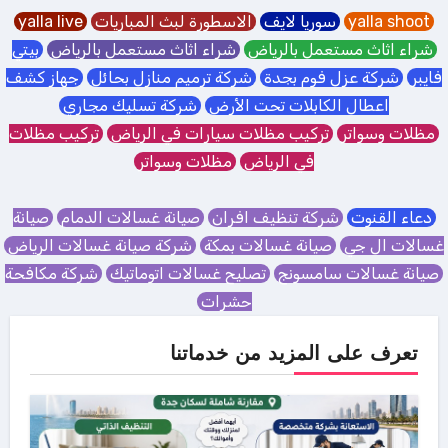
yalla shoot
سوريا لايف
الاسطورة لبث المباريات
yalla live
شراء اثاث مستعمل بالرياض
شراء اثاث مستعمل بالرياض
بيتي
فايبر
شركة عزل فوم بجدة
شركة ترميم منازل بحائل
جهاز كشف
اعطال الكابلات تحت الأرض
شركة تسليك مجاري
مظلات وسواتر
تركيب مظلات سيارات في الرياض
تركيب مظلات
في الرياض
مظلات وسواتر
دعاء القنوت
شركة تنظيف افران
صيانة غسالات الدمام
صيانة
غسالات ال جي
صيانة غسالات بمكة
شركة صيانة غسالات الرياض
صيانة غسالات سامسونج
تصليح غسالات اتوماتيك
شركة مكافحة
حشرات
تعرف على المزيد من خدماتنا