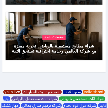
خدمات عامة
شراء مطابخ مستعملة بالرياض.. تجربة مميزة
مع شركة العالمي وخدمة احترافية تستحق الثقة
yalla shoot
سوريا لايف
الاسطورة لبث المباريات
yalla live
شراء اثاث مستعمل بالرياض
شراء اثاث مستعمل بالرياض
بيتي
فايبر
شركة عزل فوم بجدة
شركة ترميم منازل بحائل
جهاز كشف